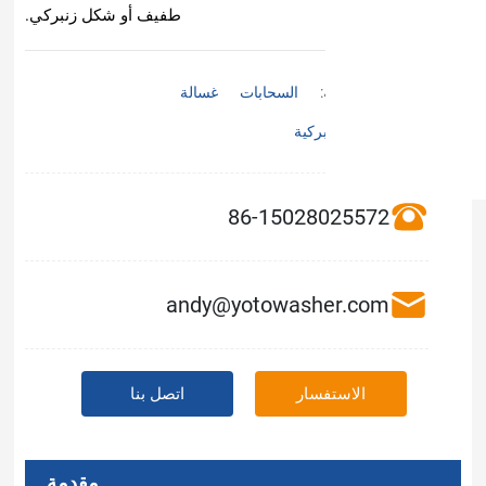
طفيف أو شكل زنبركي.
السحابات
غسالة
ركية
86-15028
andy@yotowash
سار
اتصل بنا
مقدمة