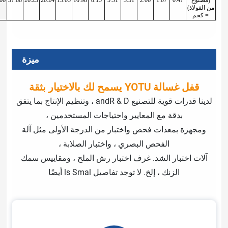
139.6
118.2
88.03
72.43
51.06
37.88
26.23
20.24
15.05
10.98
8.15
5.51
3.51
2.06
ميزة
ة
لدينا قدرات قوية للتصنيع andR & D ، وتنظيم الإنتاج بما يتفق
لمعايير واحتياجات المستخدمين ،
حص واختبار من الدرجة الأولى مثل آلة
 البصري ، واختبار الصلابة ،
د. غرف اختبار رش الملح ، ومقاييس سمك
لا توجد تفاصيل ls Smal أيضًا