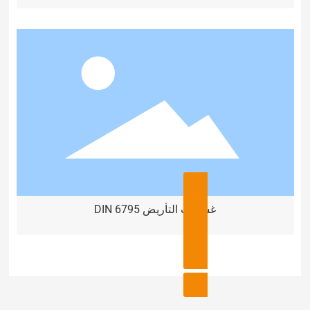
andy@yotowasher.com
لات التأريض DIN 6795
86-15028025572
86-310-6622022