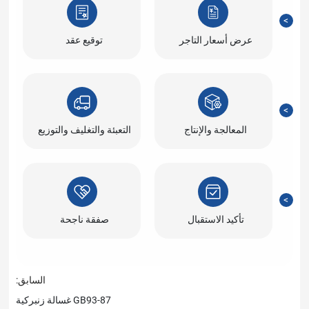
التاجر
توقيع عقد
لإنتاج
التعبئة والتغليف والتوزيع
تقبال
صفقة ناجحة
السابق:
GB93-87 غسالة زنبركية